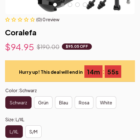
(0) 0 review
Coralefa
$94.95
$190.00
$95.05 OFF
:
14m
54s
Hurry up! This deal will end in
Color: Schwarz
Schwarz
Grün
Blau
Rosa
White
Size: L/XL
L/XL
S/M