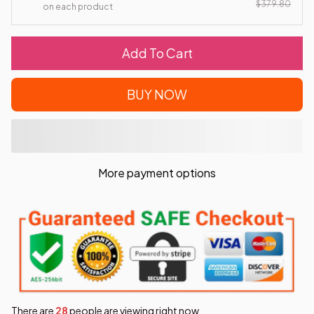
$379.80
on each product
Add To Cart
BUY NOW
More payment options
There are
28
people are viewing right now.