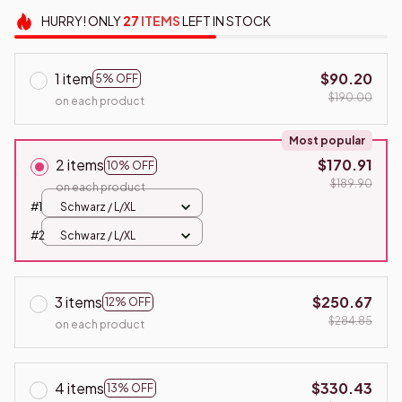
HURRY!
ONLY
27
ITEMS
LEFT IN STOCK
1 item
$90.20
5% OFF
$190.00
on each product
Most popular
2 items
$170.91
10% OFF
$189.90
on each product
#1
Schwarz / L/XL
#2
Schwarz / L/XL
3 items
$250.67
12% OFF
$284.85
on each product
4 items
$330.43
13% OFF