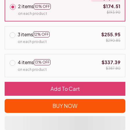
2 items
$174.51
10% OFF
$193.90
on each product
3 items
$255.95
12% OFF
$290.85
on each product
4 items
$337.39
13% OFF
$387.80
on each product
Add To Cart
BUY NOW