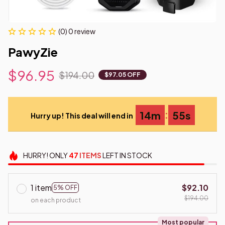
(0) 0 review
PawyZie
$96.95
$194.00
$97.05 OFF
:
14m
55s
Hurry up! This deal will end in
HURRY!
ONLY
47
ITEMS
LEFT IN STOCK
1 item
$92.10
5% OFF
$194.00
on each product
Most popular