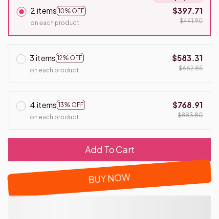
2 items
$397.71
10% OFF
$441.90
on each product
3 items
$583.31
12% OFF
$662.85
on each product
4 items
$768.91
13% OFF
$883.80
on each product
Add To Cart
BUY NOW