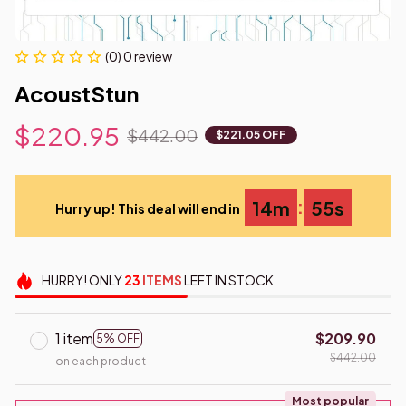
(0) 0 review
AcoustStun
$220.95
$442.00
$221.05 OFF
:
14m
53s
Hurry up! This deal will end in
HURRY!
ONLY
23
ITEMS
LEFT IN STOCK
1 item
$209.90
5% OFF
$442.00
on each product
Most popular