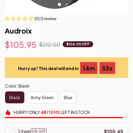
(0) 0 review
Audroix
$105.95
$212.00
$106.05 OFF
:
14m
55s
Hurry up! This deal will end in
Color: Black
Black
Army Green
Blue
HURRY!
ONLY
48
ITEMS
LEFT IN STOCK
1 item
$100.65
5% OFF