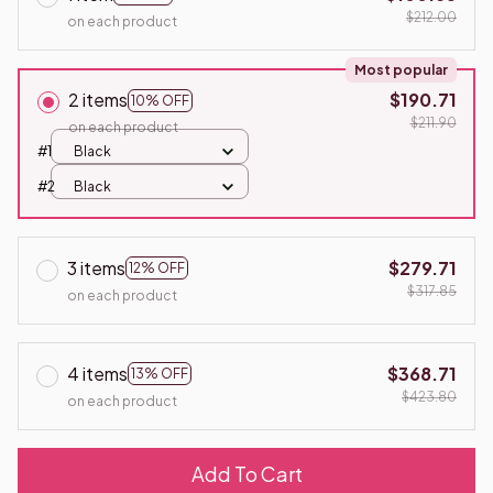
$212.00
on each product
Most popular
2 items
$190.71
10% OFF
$211.90
on each product
#1
Black
#2
Black
3 items
$279.71
12% OFF
$317.85
on each product
4 items
$368.71
13% OFF
$423.80
on each product
Add To Cart