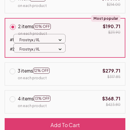
$214.00
on each product
Most popular
2 items
$190.71
10% OFF
$211.90
on each product
#1
Frostryx / XL
#2
Frostryx / XL
3 items
$279.71
12% OFF
$317.85
on each product
4 items
$368.71
13% OFF
$423.80
on each product
Add To Cart