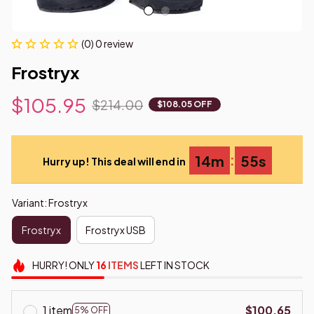
(0) 0 review
Frostryx
$105.95
$214.00
$108.05 OFF
:
14m
55s
Hurry up! This deal will end in
Variant: Frostryx
Frostryx
Frostryx USB
HURRY!
ONLY
16
ITEMS
LEFT IN STOCK
1 item
$100.65
5% OFF