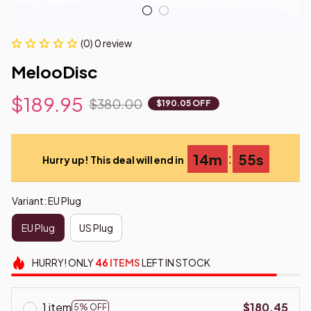
(0) 0 review
MelooDisc
$189.95
$380.00
$190.05 OFF
:
14m
55s
Hurry up! This deal will end in
Variant: EU Plug
EU Plug
US Plug
HURRY!
ONLY
46
ITEMS
LEFT IN STOCK
1 item
$180.45
5% OFF