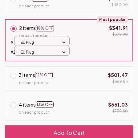
$380.00
on each product
Most popular
2 items
$341.91
10% OFF
$379.90
on each product
#1
EU Plug
#2
EU Plug
3 items
$501.47
12% OFF
$569.85
on each product
4 items
$661.03
13% OFF
$759.80
on each product
Add To Cart