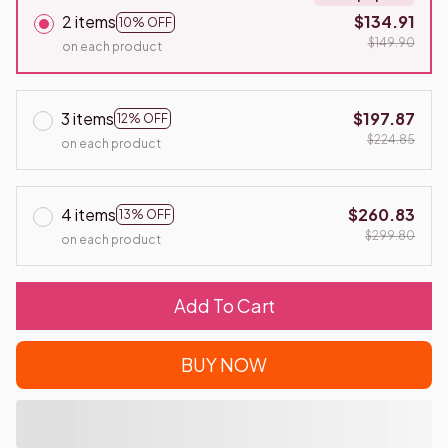
2 items
$134.91
10% OFF
$149.90
on each product
3 items
$197.87
12% OFF
$224.85
on each product
4 items
$260.83
13% OFF
$299.80
on each product
Add To Cart
BUY NOW