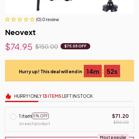
(0) 0 review
Neovext
$74.95
$150.00
$75.05 OFF
:
14m
51s
Hurry up! This deal will end in
HURRY!
ONLY
13
ITEMS
LEFT IN STOCK
1 item
$71.20
5% OFF
$150.00
on each product
Most popular