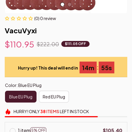
(0) 0 review
VacuVyxi
$110.95
$222.00
$111.05 OFF
:
14m
53s
Hurry up! This deal will end in
Color: Blue EU Plug
Blue EU Plug
Red EU Plug
HURRY!
ONLY
38
ITEMS
LEFT IN STOCK
1 item
$105.40
5% OFF