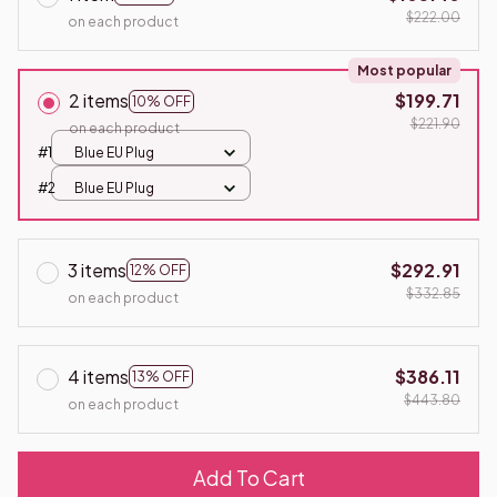
$222.00
on each product
Most popular
2 items
$199.71
10% OFF
$221.90
on each product
#1
Blue EU Plug
#2
Blue EU Plug
3 items
$292.91
12% OFF
$332.85
on each product
4 items
$386.11
13% OFF
$443.80
on each product
Add To Cart