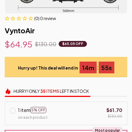
(0) 0 review
VyntoAir
$64.95
$130.00
$65.05 OFF
:
14m
54s
Hurry up! This deal will end in
HURRY!
ONLY
35
ITEMS
LEFT IN STOCK
1 item
$61.70
5% OFF
$130.00
on each product
Most popular