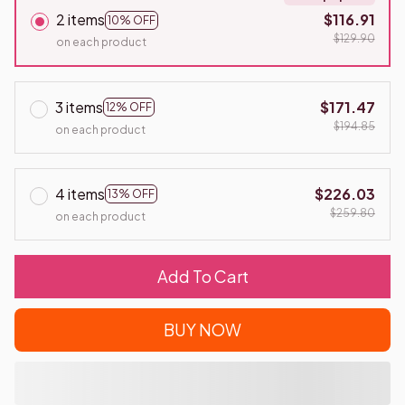
2 items
$116.91
10% OFF
$129.90
on each product
3 items
$171.47
12% OFF
$194.85
on each product
4 items
$226.03
13% OFF
$259.80
on each product
Add To Cart
BUY NOW